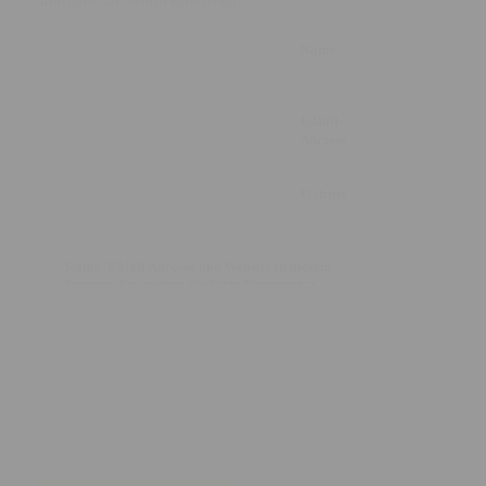
Hinterlasse uns deinen Kommentar!
*
Name
E-Mail-
*
Adresse
Website
Name, E-Mail-Adresse und Website in diesem
Browser für meinen nächsten Kommentar
speichern.