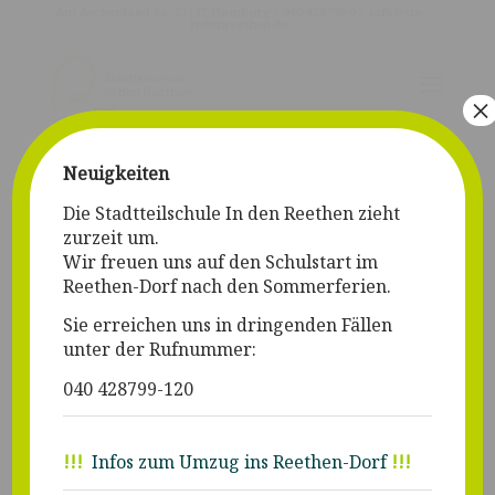
Am Aschenland 9a, 21147 Hamburg | 040-428799-0 |
info@sts-
indenreethen.de
×
Neuigkeiten
Die Stadtteilschule In den Reethen zieht
zurzeit um.
Wir freuen uns auf den Schulstart im
Reethen-Dorf nach den Sommerferien.
Sie erreichen uns in dringenden Fällen
We have launched our website!
unter der Rufnummer:
/
/
/
Februar 25, 2011
0 Kommentare
in
News
von
Selina Koch
040 428799-120
Lorem ipsum dolor sit amet, consectetuer adipiscing elit.
Aenean commodo ligula eget dolor. Aenean massa. Cum
!!!
Infos zum Umzug ins Reethen-Dorf
!!!
sociis natoque penatibus et magnis dis parturient montes,
nascetur ridiculus mus. Donec quam felis, ultricies nec,