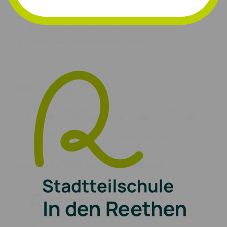
Phasellus accumsan cursus velit.
Vestibulum ante ipsum primis in faucibus orci luctus et
ultrices posuere cubilia Curae;
Sed aliquam, nisi quis porttitor congue
Schlagworte:
food
,
fun
Eintrag teilen
Das könnte Dich auch interessieren
Entry with Audio