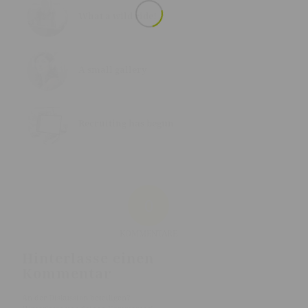
What a wild ride!
A small gallery
Recruiting has begun
0
KOMMENTARE
Hinterlasse einen
Kommentar
An der Diskussion beteiligen?