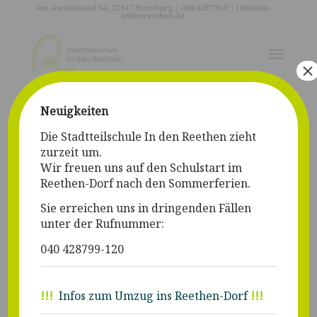
Am Aschenland 9a, 21147 Hamburg | 040-428799-0 |
info@sts-
indenreethen.de
×
Neuigkeiten
00:00
00:00
Die Stadtteilschule In den Reethen zieht
zurzeit um.
Entry with Audio
Wir freuen uns auf den Schulstart im
/
/
/
Mai 11, 2014
0 Kommentare
in
News
,
Personal
von
Selina Koch
Reethen-Dorf nach den Sommerferien.
Lorem ipsum dolor sit amet, consectetuer adipiscing elit.
Sie erreichen uns in dringenden Fällen
Aenean commodo ligula eget dolor. Aenean massa. Cum
unter der Rufnummer:
sociis natoque penatibus et magnis dis parturient montes,
040 428799-120
nascetur ridiculus mus. Donec quam felis, ultricies nec,
pellentesque eu, pretium quis, sem.
Nulla consequat massa quis enim. Donec
!!!
Infos zum Umzug ins Reethen-Dorf
!!!
pede justo, fringilla vel, aliquet nec,