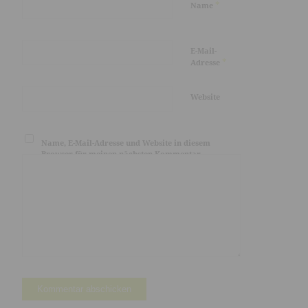
*
Name
E-Mail-
*
Adresse
Website
Name, E-Mail-Adresse und Website in diesem
Browser für meinen nächsten Kommentar
speichern.