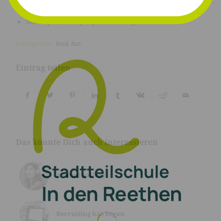
ultrices posuere cubilia Curae;
Sed aliquam, nisi quis porttitor congue
Schlagworte:
food
,
fun
Eintrag teilen
Das könnte Dich auch interessieren
A small gallery
Recruiting has begun