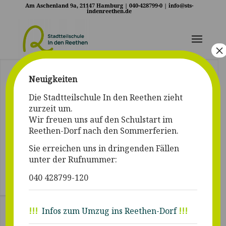
Am Aschenland 9a, 21147 Hamburg | 040-428799-0 |
info@sts-
indenreethen.de
×
Neuigkeiten
Die Stadtteilschule In den Reethen zieht
MITEINANDER AUF
zurzeit um.
Wir freuen uns auf den Schulstart im
DEM WEG.
Reethen-Dorf nach den Sommerferien.
Sie erreichen uns in dringenden Fällen
Neugründung der Stadtteilschule
unter der Rufnummer:
In den Reethen.
040 428799-120
ung
!!!
Infos zum Umzug ins Reethen-Dorf
!!!