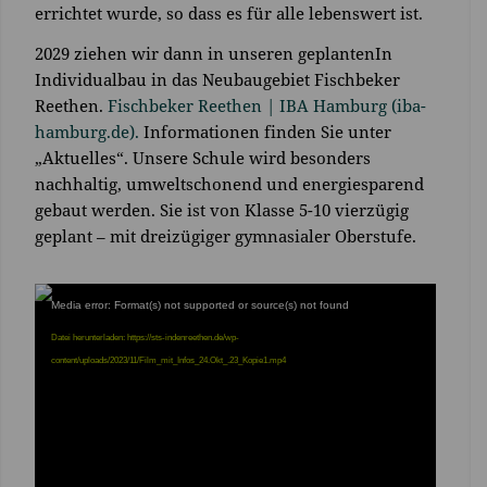
errichtet wurde, so dass es für alle lebenswert ist.
2029 ziehen wir dann in unseren geplantenIn
Individualbau in das Neubaugebiet Fischbeker
Reethen.
Fischbeker Reethen | IBA Hamburg (iba-
hamburg.de).
Informationen finden Sie unter
„Aktuelles“. Unsere Schule wird besonders
nachhaltig, umweltschonend und energiesparend
gebaut werden. Sie ist von Klasse 5-10 vierzügig
geplant – mit dreizügiger gymnasialer Oberstufe.
Media error: Format(s) not supported or source(s) not found
Datei herunterladen: https://sts-indenreethen.de/wp-
content/uploads/2023/11/Film_mit_Infos_24.Okt_.23_Kopie1.mp4