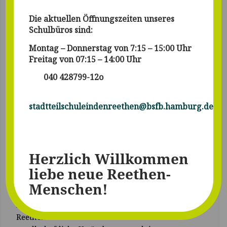
MITGESTALTEN
Die aktuellen Öffnungszeiten unseres
Schulbüros sind:
Montag – Donnerstag von 7:15 – 15:00 Uhr
Alle
Freitag von 07:15 – 14:00 Uhr
040 428799-12o
Möglichkeiten für
stadtteilschuleindenreethen@bsfb.hamburg.de
die
Zukunft
Herzlich Willkommen
liebe neue Reethen-
Lebenstüchtigkeit & Welt verstehen
Menschen!
Wie wollen wir in Zukunft leben und was sind wir
bereit dafür zu tun? In der Stadtteilschule In den
Reethen lernen Schülerinnen und Schüler